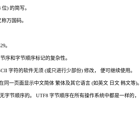
格式 8 位) 的简写。
此又称万国码。
629。
32 中字节序和字节顺序标记的复杂性。
ASCII 字符的软件无须 (或只进行少部份) 修改， 便可继续使用。
上， 可在同一页面显示中文简体 繁体及其它语言 (如英文 日文 韩文等)
F8 是无字节顺序的。 UTF8 字节顺序在所有操作系统中都是一样的， 